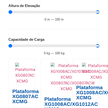
Altura de Elevação
0
m
—
100
m
Capacidade de Carga
0
kg
—
100
kg
Plataforma
Plataforma
XG1008AC/X
XG0807AC
XCMG
Plataforma
XCMG
XG1008AC/XG1012AC