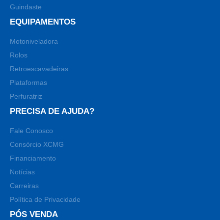
Guindaste
EQUIPAMENTOS
Motoniveladora
Rolos
Retroescavadeiras
Plataformas
Perfuratriz
PRECISA DE AJUDA?
Fale Conosco
Consórcio XCMG
Financiamento
Notícias
Carreiras
Política de Privacidade
PÓS VENDA