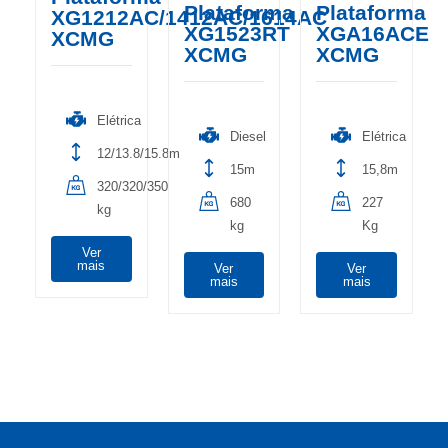
Plataforma
Plataforma
XG1212AC/1412AC/1614AC
XG1523RT
XGA16ACE
XCMG
XCMG
XCMG
Elétrica
Diesel
Elétrica
12/13.8/15.8m
15m
15,8m
320/320/350
680
227
kg
kg
Kg
Ver
mais
Ver
Ver
mais
mais