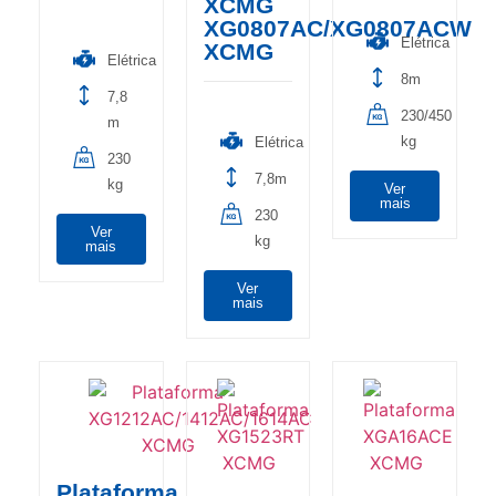
XCMG
XG0807AC/XG0807ACW
Elétrica
XCMG
Elétrica
8m
7,8
230/450
m
kg
Elétrica
230
7,8m
kg
Ver
mais
230
Ver
kg
mais
Ver
mais
Plataforma