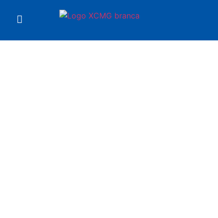
Você está em
Plataforma XGS22E XCMG