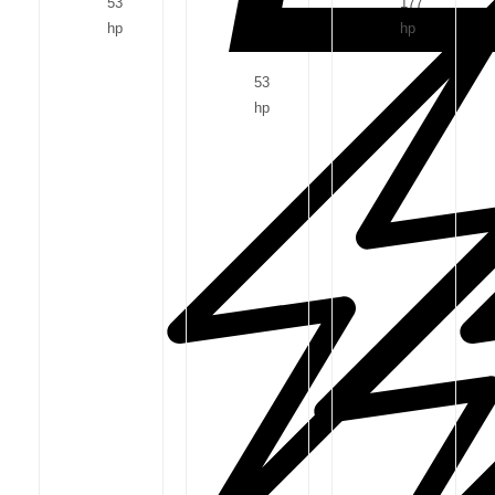
53
177
hp
hp
53
hp