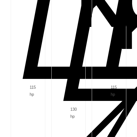
115
115
hp
hp
130
hp