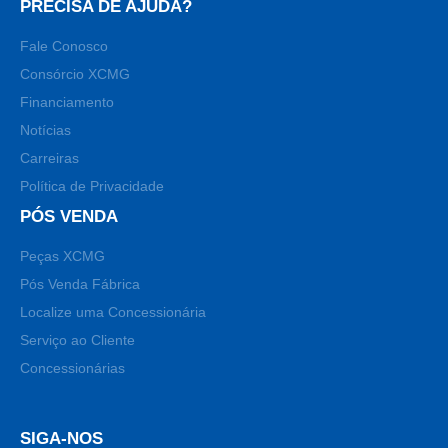
PRECISA DE AJUDA?
Fale Conosco
Consórcio XCMG
Financiamento
Notícias
Carreiras
Política de Privacidade
PÓS VENDA
Peças XCMG
Pós Venda Fábrica
Localize uma Concessionária
Serviço ao Cliente
Concessionárias
SIGA-NOS