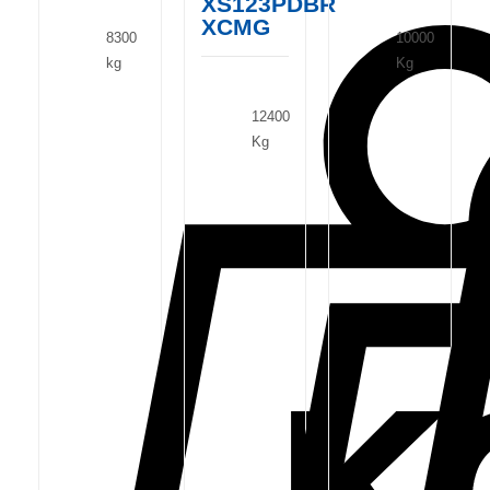
XS123PDBR
XCMG
8300
10000
kg
Kg
12400
Kg