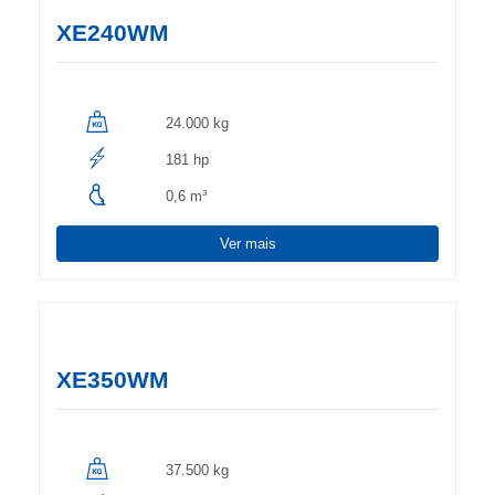
XE240WM
24.000 kg
181 hp
0,6 m³
Ver mais
XE350WM
37.500 kg