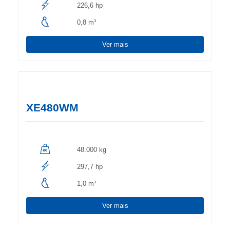
226,6 hp
0,8 m³
Ver mais
XE480WM
48.000 kg
297,7 hp
1,0 m³
Ver mais