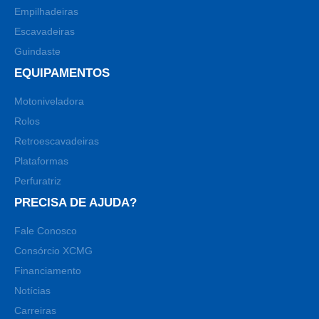
Empilhadeiras
Escavadeiras
Guindaste
EQUIPAMENTOS
Motoniveladora
Rolos
Retroescavadeiras
Plataformas
Perfuratriz
PRECISA DE AJUDA?
Fale Conosco
Consórcio XCMG
Financiamento
Notícias
Carreiras