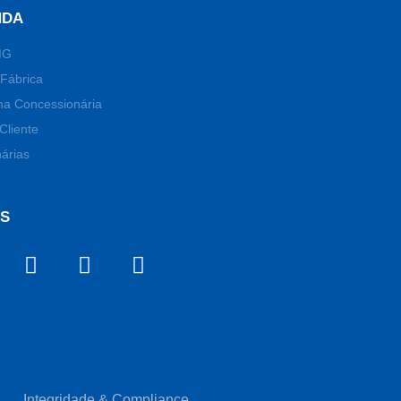
NDA
MG
Fábrica
ma Concessionária
Cliente
árias
OS
Integridade & Compliance