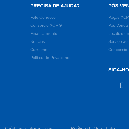
PRECISA DE AJUDA?
PÓS VE
Fale Conosco
Peças XC
Consórcio XCMG
Pós Venda 
Financiamento
Localize u
Notícias
Serviço ao 
Carreiras
Concession
Política de Privacidade
SIGA-N
Créditos e Informações
Política da Qualidade