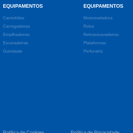
EQUIPAMENTOS
EQUIPAMENTOS
Caminhões
Motoniveladora
Carregadeiras
Rolos
Empilhadeiras
Retroescavadeiras
Escavadeiras
Plataformas
Guindaste
Perfuratriz
Política de Cookies
Política de Privacidade