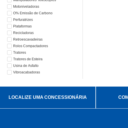
Manipuladores Telescópios
Motoniveladoras
O% Emissão de Carbono
Perfuratrizes
Plataformas
Recicladoras
Retroescavadeiras
Rolos Compactadores
Tratores
Tratores de Esteira
Usina de Asfalto
Vibroacabadoras
LOCALIZE UMA CONCESSIONÁRIA
COM