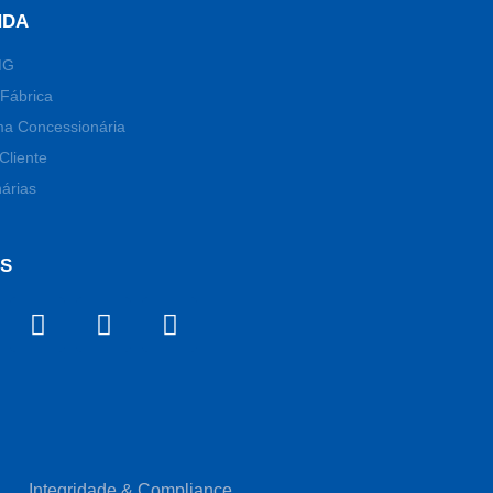
NDA
MG
Fábrica
ma Concessionária
Cliente
árias
OS
Integridade & Compliance