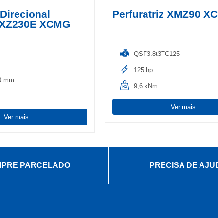
 Direcional
Perfuratriz XMZ90 X
l XZ230E XCMG
QSF3.8t3TC125
125 hp
00 mm
9,6 kNm
Ver mais
Ver mais
PRE PARCELADO
PRECISA DE AJU