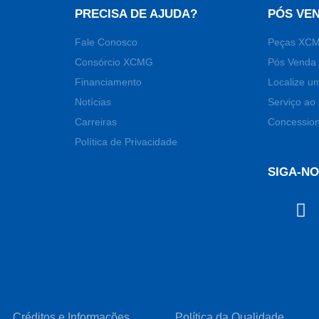
PRECISA DE AJUDA?
PÓS VE
Fale Conosco
Peças XC
Consórcio XCMG
Pós Venda 
Financiamento
Localize u
Notícias
Serviço ao 
Carreiras
Concession
Política de Privacidade
SIGA-N
Créditos e Informações
Política da Qualidade