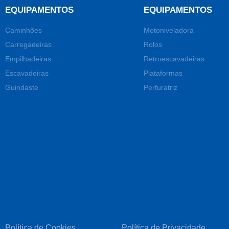
EQUIPAMENTOS
EQUIPAMENTOS
Caminhões
Motoniveladora
Carregadeiras
Rolos
Empilhadeiras
Retroescavadeiras
Escavadeiras
Plataformas
Guindaste
Perfuratriz
Política de Cookies
Política de Privacidade