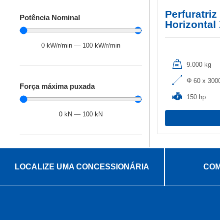
Perfuratriz
Potência Nominal
Horizonta
0
kW/r/min
—
100
kW/r/min
9.000 kg
Φ 60 x 30
Força máxima puxada
150 hp
0
kN
—
100
kN
LOCALIZE UMA CONCESSIONÁRIA
COM