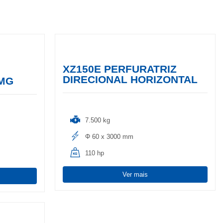
XZ150E PERFURATRIZ
DIRECIONAL HORIZONTAL
CMG
7.500 kg
Φ 60 x 3000 mm
110 hp
Ver mais