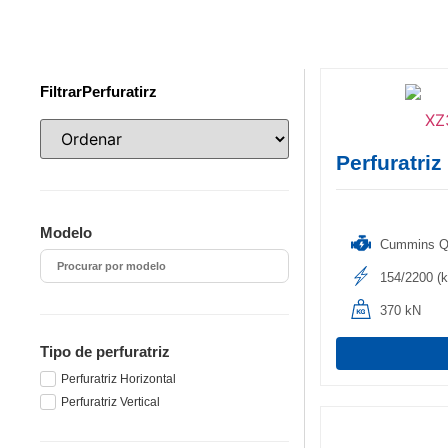
FiltrarPerfuratirz
Perfuratr
Modelo
Cummins Q
154/2200 (
370 kN
Tipo de perfuratriz
Perfuratriz Horizontal
Perfuratriz Vertical