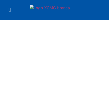
Você está em
Perfuratriz XMZ90 XCMG