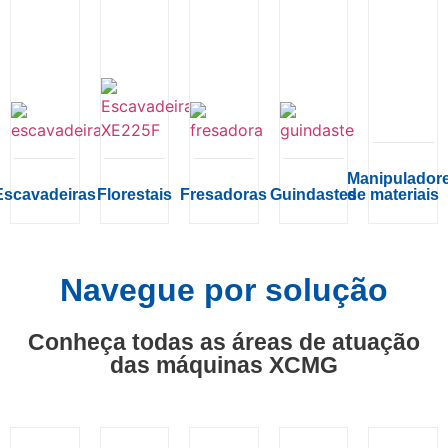
Manipulador
Escavadeiras
Florestais
Fresadoras
Guindastes
de materiais
Navegue por solução
Conheça todas as áreas de atuação
das máquinas XCMG