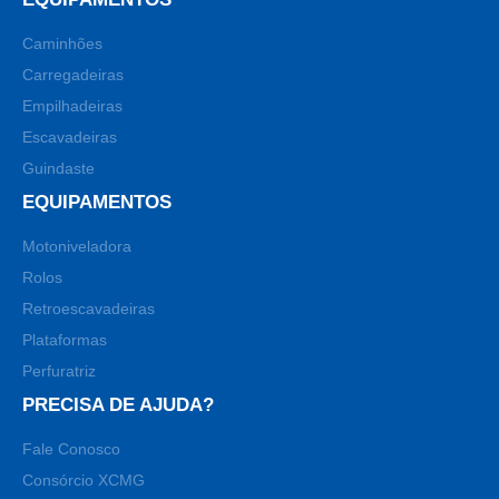
Caminhões
Carregadeiras
Empilhadeiras
Escavadeiras
Guindaste
EQUIPAMENTOS
Motoniveladora
Rolos
Retroescavadeiras
Plataformas
Perfuratriz
PRECISA DE AJUDA?
Fale Conosco
Consórcio XCMG