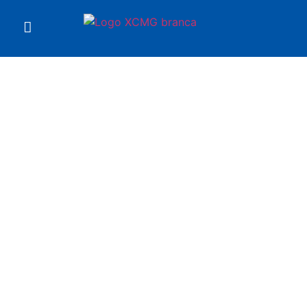
Você está em
Plataforma XGA18ACE
XCMG