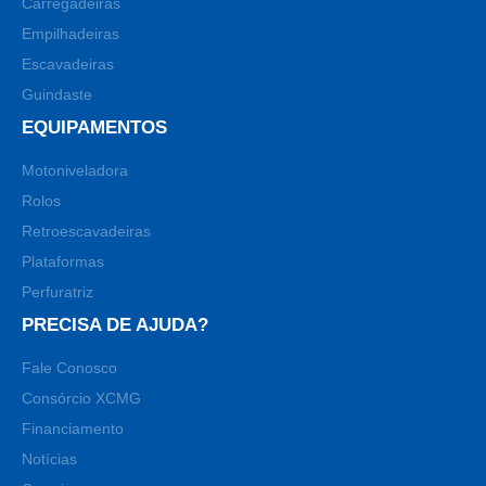
Carregadeiras
Empilhadeiras
Escavadeiras
Guindaste
EQUIPAMENTOS
Motoniveladora
Rolos
Retroescavadeiras
Plataformas
Perfuratriz
PRECISA DE AJUDA?
Fale Conosco
Consórcio XCMG
Financiamento
Notícias