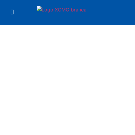
Você está em
Caminhão 100% elétrico
XDR80TE XCMG