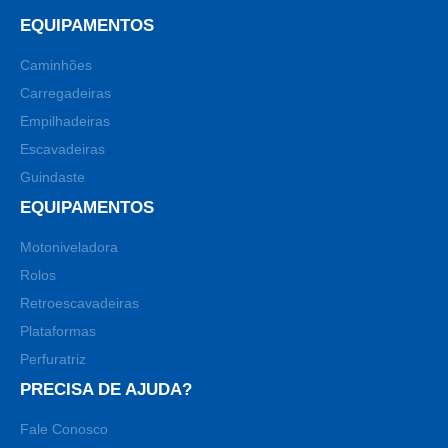
EQUIPAMENTOS
Caminhões
Carregadeiras
Empilhadeiras
Escavadeiras
Guindaste
EQUIPAMENTOS
Motoniveladora
Rolos
Retroescavadeiras
Plataformas
Perfuratriz
PRECISA DE AJUDA?
Fale Conosco