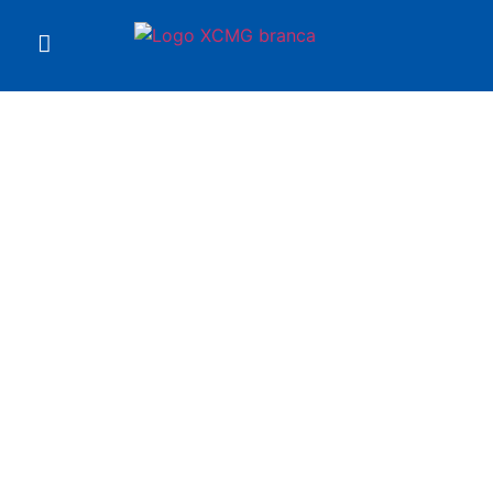
Você está em
Caminhão 100% Elétrico
E7-29R XCMG