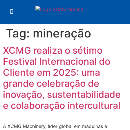
Tag:
mineração
XCMG realiza o sétimo
Festival Internacional do
Cliente em 2025: uma
grande celebração de
inovação, sustentabilidade
e colaboração intercultural
A XCMG Machinery, líder global em máquinas e