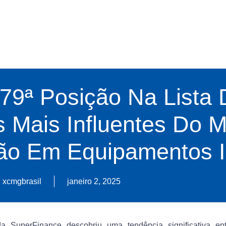
9ª Posição Na Lista 
 Mais Influentes Do 
ão Em Equipamentos In
xcmgbrasil
janeiro 2, 2025
 SuperFinance descobriu uma tendência significativa en