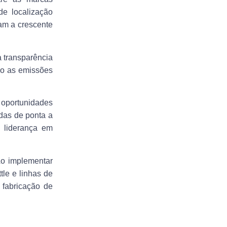
de localização
am a crescente
 transparência
do as emissões
s oportunidades
das de ponta a
 liderança em
Ao implementar
le e linhas de
fabricação de