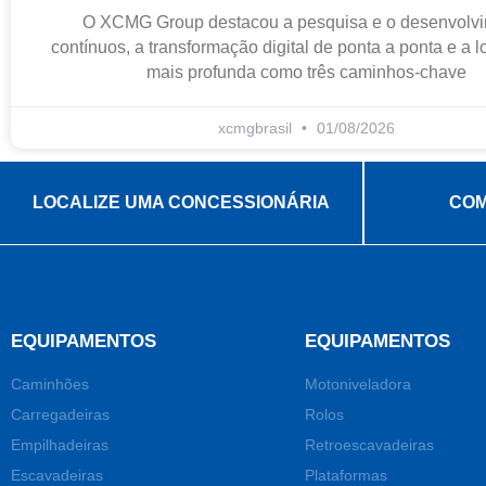
O XCMG Group destacou a pesquisa e o desenvolv
contínuos, a transformação digital de ponta a ponta e a 
mais profunda como três caminhos-chave
xcmgbrasil
01/08/2026
LOCALIZE UMA CONCESSIONÁRIA
COM
EQUIPAMENTOS
EQUIPAMENTOS
Caminhões
Motoniveladora
Carregadeiras
Rolos
Empilhadeiras
Retroescavadeiras
Escavadeiras
Plataformas