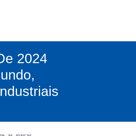
De 2024
Mundo,
dustriais
tre as marcas