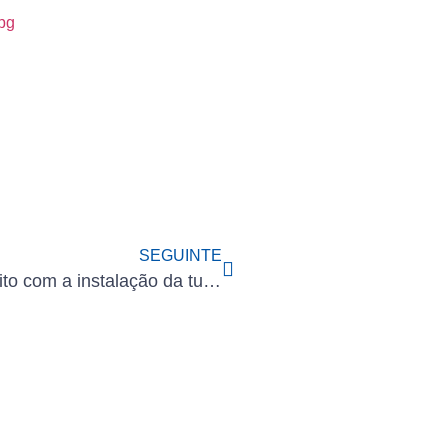
pg
SEGUINTE
O XCMG XCA4000 realiza um grande feito com a instalação da turbina eólica de torre híbrida mais alta do mundo