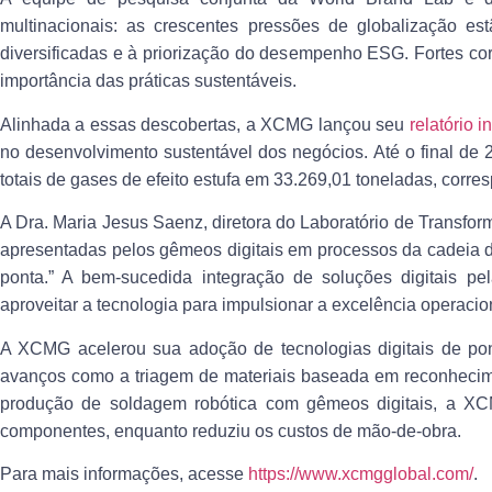
multinacionais: as crescentes pressões de globalização e
diversificadas e à priorização do desempenho ESG. Fortes c
importância das práticas sustentáveis.
Alinhada a essas descobertas, a XCMG lançou seu
relatório 
no desenvolvimento sustentável dos negócios. Até o final de 
totais de gases de efeito estufa em 33.269,01 toneladas, cor
A Dra. Maria Jesus Saenz, diretora do Laboratório de Transfo
apresentadas pelos gêmeos digitais em processos da cadeia 
ponta.” A bem-sucedida integração de soluções digitais 
aproveitar a tecnologia para impulsionar a excelência operacion
A XCMG acelerou sua adoção de tecnologias digitais de po
avanços como a triagem de materiais baseada em reconhecimen
produção de soldagem robótica com gêmeos digitais, a XCM
componentes, enquanto reduziu os custos de mão-de-obra.
Para mais informações, acesse
https://www.xcmgglobal.com/
.