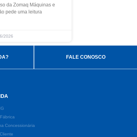
caso da Zomaq Máquinas e
o pede uma leitura
6/2026
DA?
FALE CONOSCO
NDA
MG
Fábrica
ma Concessionária
Cliente