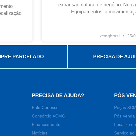
expansão natural de negócio. No 
imento
Equipamentos, a movimentaçã
localização
xcmgbrasil
25/0
PRE PARCELADO
PRECISA DE AJU
PRECISA DE AJUDA?
PÓS VE
Fale Conosco
Peças XC
Consórcio XCMG
Pós Venda 
Financiamento
Localize u
Notícias
Serviço ao 