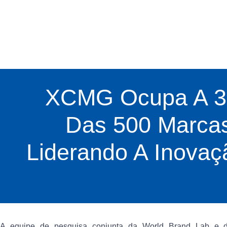
XCMG Ocupa A 37
Das 500 Marcas
Liderando A Inovaç
A equipe de pesquisa conjunta da World Brand Lab e da