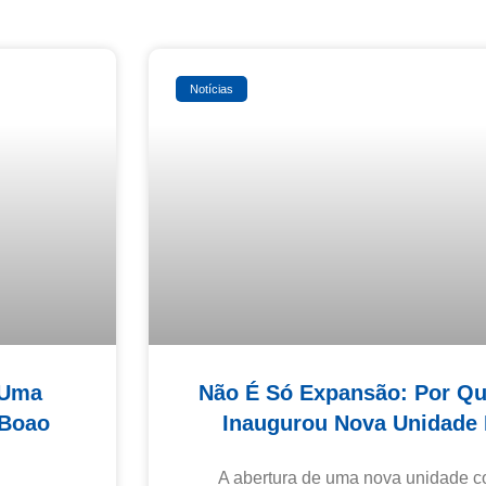
Notícias
 Uma
Não É Só Expansão: Por 
 Boao
Inaugurou Nova Unidade 
A abertura de uma nova unidade c