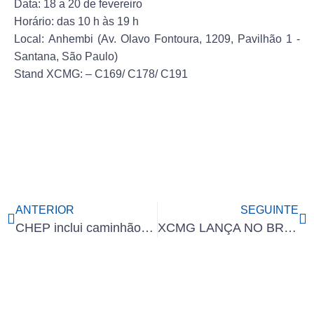
Data:
18 a 20 de fevereiro
Horário:
das 10 h às 19 h
Local:
Anhembi (Av. Olavo Fontoura, 1209, Pavilhão 1 -
Santana, São Paulo)
Stand XCMG:
– C169/ C178/ C191
ANTERIOR
SEGUINTE
CHEP inclui caminhão elétrico XCMG em sua logística no Brasil
XCMG LANÇA NO BRASIL O PRIMEIRO CAMINHÃO PIPA 100% ELÉTRICO