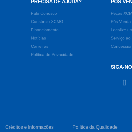
PRECISA DE AJUDA?
PÓS VE
Fale Conosco
Peças XC
Consórcio XCMG
Pós Venda 
Financiamento
Localize u
Notícias
Serviço ao 
Carreiras
Concession
Política de Privacidade
SIGA-N
Créditos e Informações
Política da Qualidade