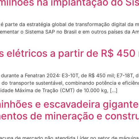
milhões na implantação do S
é parte da estratégia global de transformação digital da 
lementar o Sistema SAP no Brasil e em outros países da A
létricos a partir de R$ 450 m
urante a Fenatran 2024: E3-10T, de R$ 450 mil; E7-18T, de
o do transporte sustentável, combinando potência e efici
cidade Máxima de Tração (CMT) de 10.000 kg, […]
inhões e escavadeira gigantes
mentos de mineração e constr
acuna de mercado não atendida Líder no setor de máquina