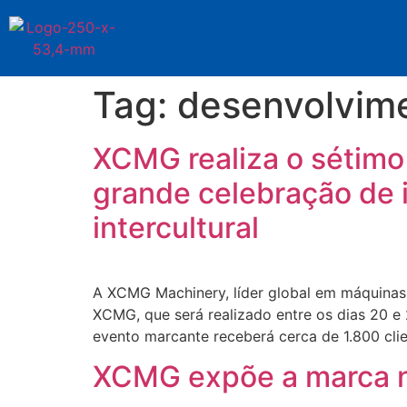
Tag:
desenvolvim
XCMG realiza o sétimo 
grande celebração de 
intercultural
A XCMG Machinery, líder global em máquinas 
XCMG, que será realizado entre os dias 20 e
evento marcante receberá cerca de 1.800 clien
XCMG expõe a marca na