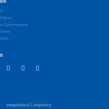
NDA
MG
Fábrica
ma Concessionária
Cliente
árias
OS
Integridade & Compliance