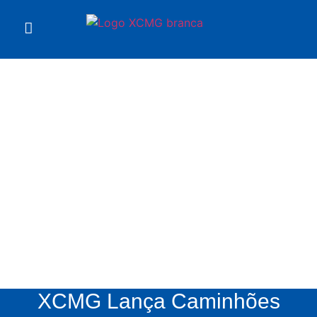
Notícias
XCMG
XCMG Lança Caminhões