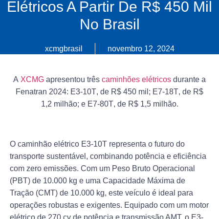
Elétricos A Partir De R$ 450 Mil
No Brasil
xcmgbrasil
novembro 12, 2024
A
XCMG
apresentou três
caminhões elétricos
durante a
Fenatran 2024:
E3-10T
, de R$ 450 mil;
E7-18T
, de R$
1,2 milhão; e
E7-80T
, de R$ 1,5 milhão.
O caminhão elétrico E3-10T representa o futuro do
transporte sustentável, combinando potência e eficiência
com zero emissões. Com um Peso Bruto Operacional
(PBT) de 10.000 kg e uma Capacidade Máxima de
Tração (CMT) de 10.000 kg, este veículo é ideal para
operações robustas e exigentes. Equipado com um motor
elétrico de 270 cv de potência e transmissão AMT, o E3-