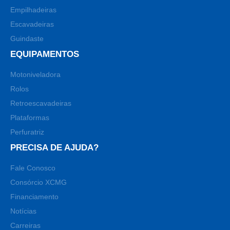
Empilhadeiras
Escavadeiras
Guindaste
EQUIPAMENTOS
Motoniveladora
Rolos
Retroescavadeiras
Plataformas
Perfuratriz
PRECISA DE AJUDA?
Fale Conosco
Consórcio XCMG
Financiamento
Notícias
Carreiras