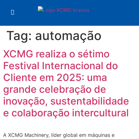
Tag:
automação
XCMG realiza o sétimo
Festival Internacional do
Cliente em 2025: uma
grande celebração de
inovação, sustentabilidade
e colaboração intercultural
A XCMG Machinery, líder global em máquinas e