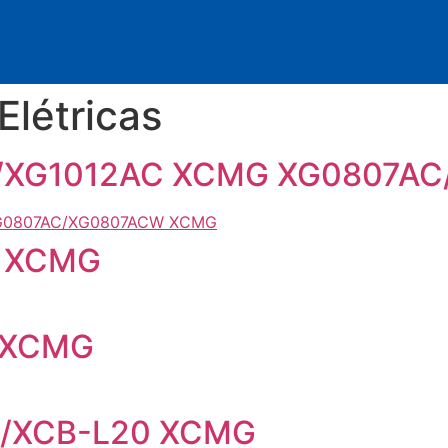
Elétricas
AC/XG1012AC XCMG XG0807A
E XCMG
E XCMG
20/XCB-L20 XCMG