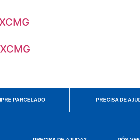
E XCMG
C XCMG
PRE PARCELADO
PRECISA DE AJU
PRECISA DE AJUDA?
PÓS VE