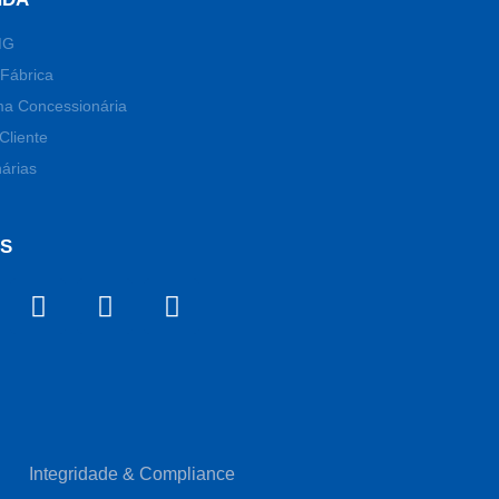
MG
Fábrica
ma Concessionária
Cliente
árias
OS
Integridade & Compliance