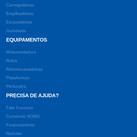
Carregadeiras
Empilhadeiras
Escavadeiras
Guindaste
EQUIPAMENTOS
Motoniveladora
Rolos
Retroescavadeiras
Plataformas
Perfuratriz
PRECISA DE AJUDA?
Fale Conosco
Consórcio XCMG
Financiamento
Notícias