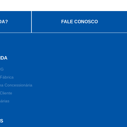
DA?
FALE CONOSCO
NDA
MG
Fábrica
ma Concessionária
Cliente
árias
OS