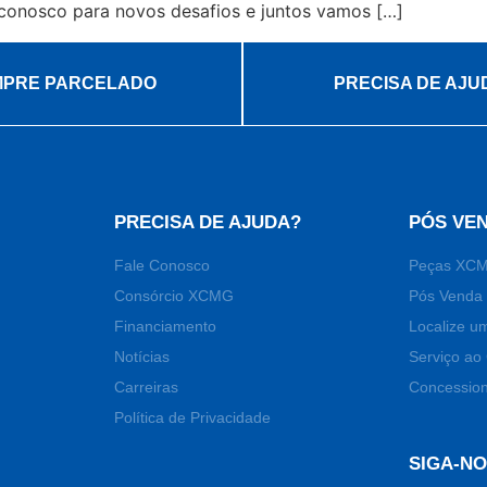
 conosco para novos desafios e juntos vamos […]
PRE PARCELADO
PRECISA DE AJU
PRECISA DE AJUDA?
PÓS VE
Fale Conosco
Peças XC
Consórcio XCMG
Pós Venda 
Financiamento
Localize u
Notícias
Serviço ao 
Carreiras
Concession
Política de Privacidade
SIGA-N