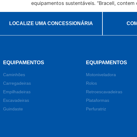
equipamentos sustentáveis. “Bracell, contem
LOCALIZE UMA CONCESSIONÁRIA
COM
EQUIPAMENTOS
EQUIPAMENTOS
Caminhões
Motoniveladora
Carregadeiras
Rolos
Empilhadeiras
Retroescavadeiras
Escavadeiras
Plataformas
Guindaste
Perfuratriz