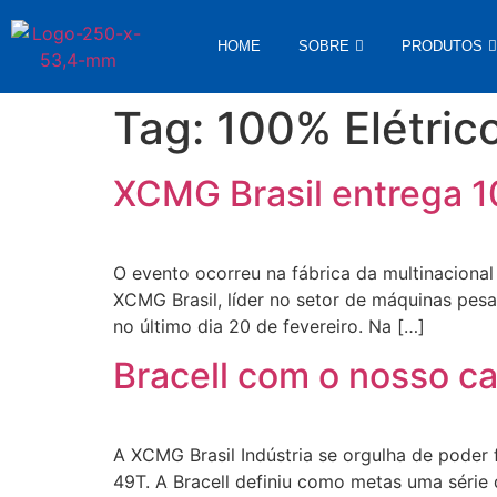
HOME
SOBRE
PRODUTOS
Tag:
100% Elétric
XCMG Brasil entrega 1
O evento ocorreu na fábrica da multinaciona
XCMG Brasil, líder no setor de máquinas pes
no último dia 20 de fevereiro. Na […]
Bracell com o nosso c
A XCMG Brasil Indústria se orgulha de poder 
49T. A Bracell definiu como metas uma séri