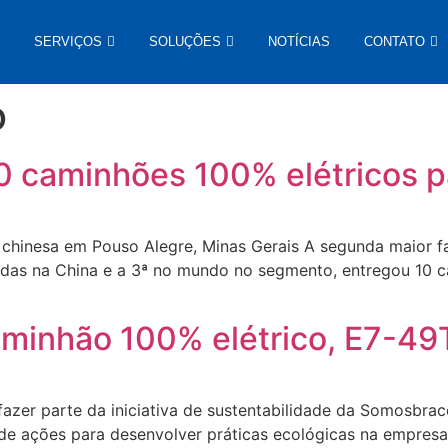
SERVIÇOS
SOLUÇÕES
NOTÍCIAS
CONTATO
o
0 caminhões 100% elétricos pa
l chinesa em Pouso Alegre, Minas Gerais A segunda maior f
adas na China e a 3ª no mundo no segmento, entregou 10 ca
aminhão 100% elétrico, E7-49
fazer parte da iniciativa de sustentabilidade da Somosbrac
e de ações para desenvolver práticas ecológicas na empre