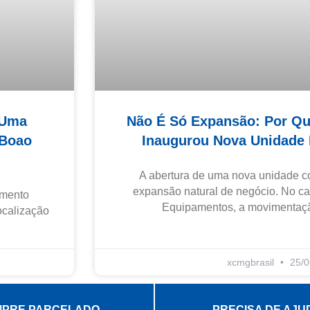
 Uma
Não É Só Expansão: Por 
 Boao
Inaugurou Nova Unidade 
A abertura de uma nova unidade c
expansão natural de negócio. No 
imento
Equipamentos, a movimentaçã
localização
xcmgbrasil
25/0
PRE PARCELADO
PRECISA DE AJU