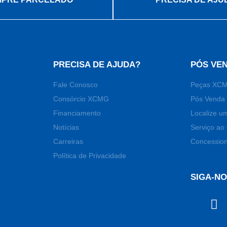
PRECISA DE AJUDA?
PÓS VE
Fale Conosco
Peças XC
Consórcio XCMG
Pós Venda 
Financiamento
Localize u
Notícias
Serviço ao 
Carreiras
Concession
Política de Privacidade
SIGA-N