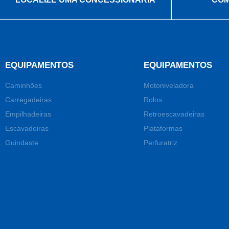
EQUIPAMENTOS
EQUIPAMENTOS
Caminhões
Motoniveladora
Carregadeiras
Rolos
Empilhadeiras
Retroescavadeiras
Escavadeiras
Plataformas
Guindaste
Perfuratriz