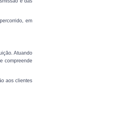
nsmissão e das
percorrido, em
buição. Atuando
que compreende
ão aos clientes