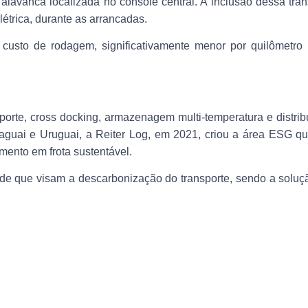
alavanca localizada no console central. A inclusão dessa tra
trica, durante as arrancadas.
custo de rodagem, significativamente menor por quilômetro 
porte, cross docking, armazenagem multi-temperatura e distri
araguai e Uruguai, a Reiter Log, em 2021, criou a área ESG 
mento em frota sustentável.
rde que visam a descarbonização do transporte, sendo a soluç