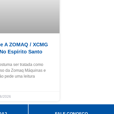
Que A ZOMAQ / XCMG
No Espírito Santo
ostuma ser tratada como
caso da Zomaq Máquinas e
o pede uma leitura
6/2026
DA?
FALE CONOSCO