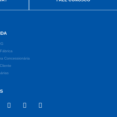
NDA
MG
Fábrica
ma Concessionária
Cliente
árias
OS