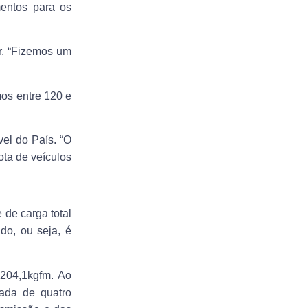
entos para os
r. “Fizemos um
mos entre 120 e
el do País. “O
ota de veículos
 de carga total
do, ou seja, é
 204,1kgfm. Ao
ada de quatro