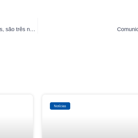
XCMG Brasil lança caminhões e escavadeira gigantes, são três novos produtos para os segmentos de mineração e construção pesada
Comunic
Notícias