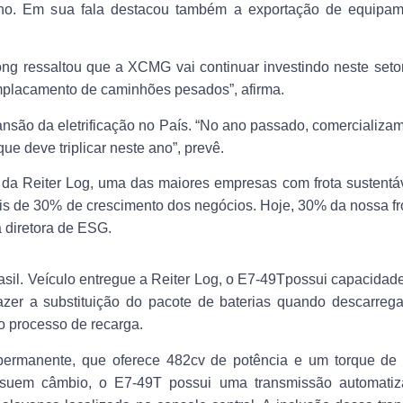
ano. Em sua fala destacou também a exportação de equipam
ong ressaltou que a XCMG vai continuar investindo neste seto
placamento de caminhões pesados”, afirma.
nsão da eletrificação no País. “No ano passado, comercializa
e deve triplicar neste ano”, prevê.
 da Reiter Log, uma das maiores empresas com frota sustentáv
ais de 30% de crescimento dos negócios. Hoje, 30% da nossa fr
a diretora de ESG.
asil.
Veículo entregue a Reiter Log, o E7-49Tpossui capacidade
er a substituição do pacote de baterias quando descarrega
 o processo de recarga.
 permanente, que oferece 482cv de potência e um torque de
ossuem câmbio, o E7-49T possui uma transmissão automatiz