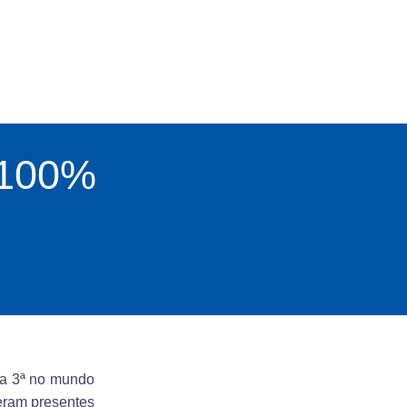
 100%
 a 3ª no mundo
veram presentes