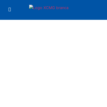
Você está em
Escavadeira XE7000
XCMG