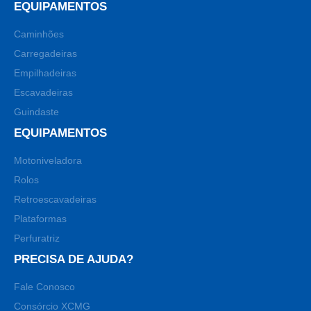
EQUIPAMENTOS
Caminhões
Carregadeiras
Empilhadeiras
Escavadeiras
Guindaste
EQUIPAMENTOS
Motoniveladora
Rolos
Retroescavadeiras
Plataformas
Perfuratriz
PRECISA DE AJUDA?
Fale Conosco
Consórcio XCMG