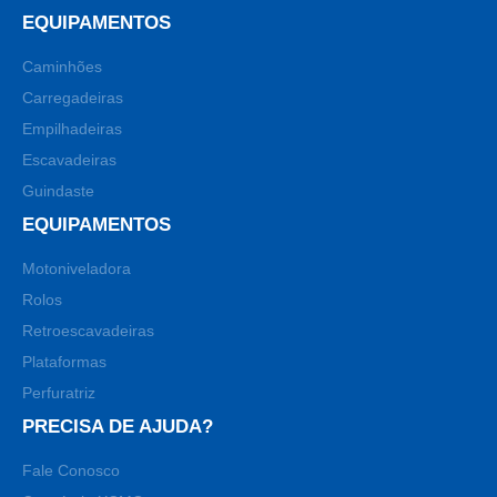
EQUIPAMENTOS
Caminhões
Carregadeiras
Empilhadeiras
Escavadeiras
Guindaste
EQUIPAMENTOS
Motoniveladora
Rolos
Retroescavadeiras
Plataformas
Perfuratriz
PRECISA DE AJUDA?
Fale Conosco