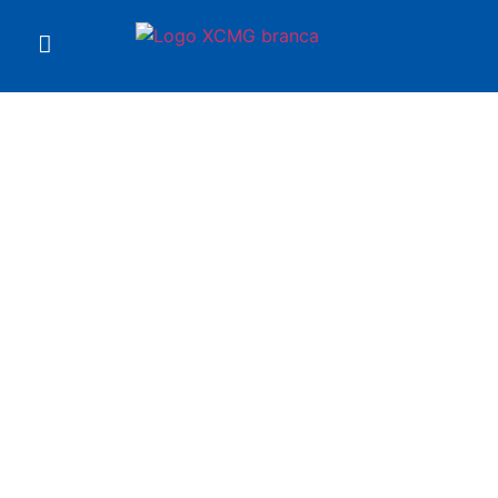
Você está em
Escavadeira XE690DK
XCMG