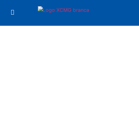
Você está em
Escavadeira XE4000
XCMG