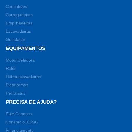
Caminhões
Carregadeiras
Empilhadeiras
Escavadeiras
Guindaste
EQUIPAMENTOS
Motoniveladora
Rolos
Retroescavadeiras
Plataformas
Perfuratriz
PRECISA DE AJUDA?
Fale Conosco
Consórcio XCMG
Financiamento