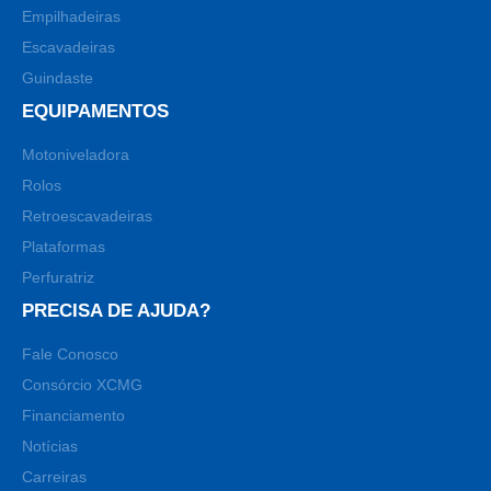
Empilhadeiras
Escavadeiras
Guindaste
EQUIPAMENTOS
Motoniveladora
Rolos
Retroescavadeiras
Plataformas
Perfuratriz
PRECISA DE AJUDA?
Fale Conosco
Consórcio XCMG
Financiamento
Notícias
Carreiras