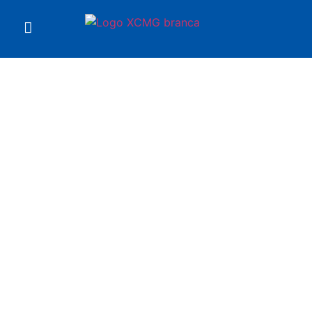
Você está em
Escavadeira XE17U XCMG