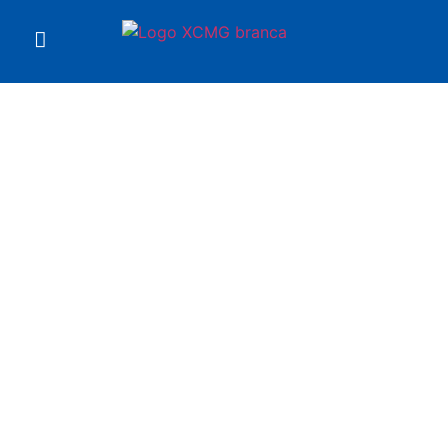
Você está em
Escavadeira XE1250
XCMG