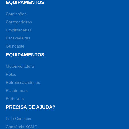
EQUIPAMENTOS
Caminhões
Carregadeiras
Empilhadeiras
Escavadeiras
Guindaste
EQUIPAMENTOS
Motoniveladora
Rolos
Retroescavadeiras
Plataformas
Perfuratriz
PRECISA DE AJUDA?
Fale Conosco
Consórcio XCMG