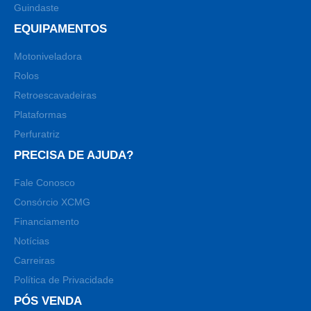
Guindaste
EQUIPAMENTOS
Motoniveladora
Rolos
Retroescavadeiras
Plataformas
Perfuratriz
PRECISA DE AJUDA?
Fale Conosco
Consórcio XCMG
Financiamento
Notícias
Carreiras
Política de Privacidade
PÓS VENDA