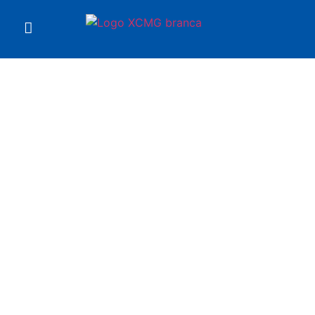
Você está em
Trator XT604-4DBR XCMG