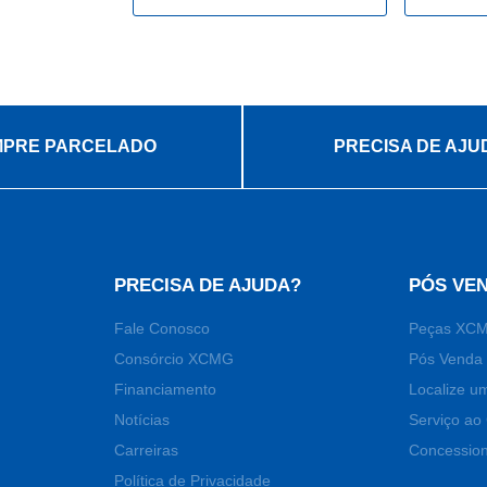
PRE PARCELADO
PRECISA DE AJU
PRECISA DE AJUDA?
PÓS VE
Fale Conosco
Peças XC
Consórcio XCMG
Pós Venda 
Financiamento
Localize u
Notícias
Serviço ao 
Carreiras
Concession
Política de Privacidade