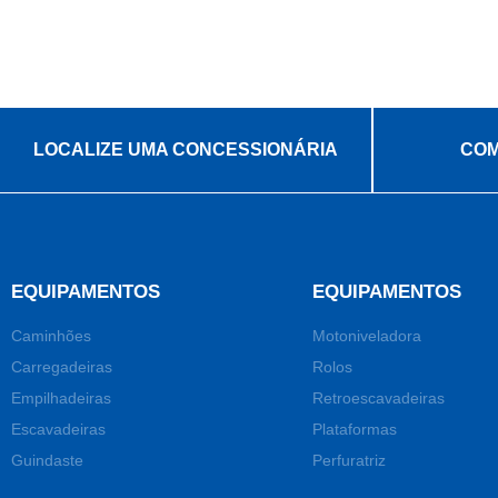
LOCALIZE UMA CONCESSIONÁRIA
COM
EQUIPAMENTOS
EQUIPAMENTOS
Caminhões
Motoniveladora
Carregadeiras
Rolos
Empilhadeiras
Retroescavadeiras
Escavadeiras
Plataformas
Guindaste
Perfuratriz