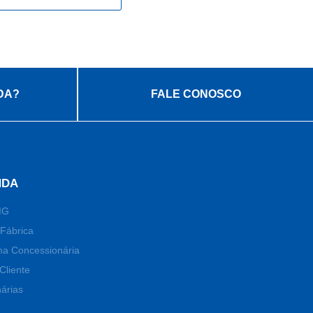
DA?
FALE CONOSCO
NDA
MG
Fábrica
ma Concessionária
Cliente
árias