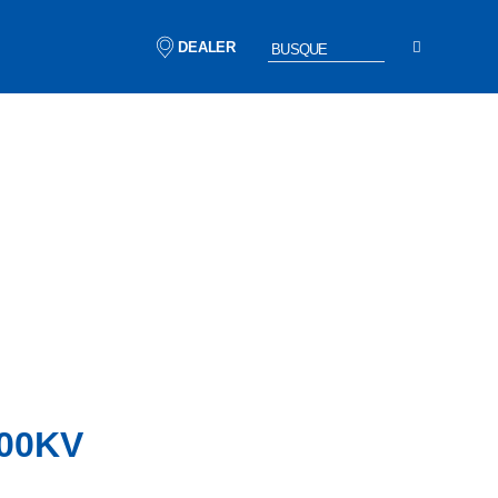
DEALER
700KV