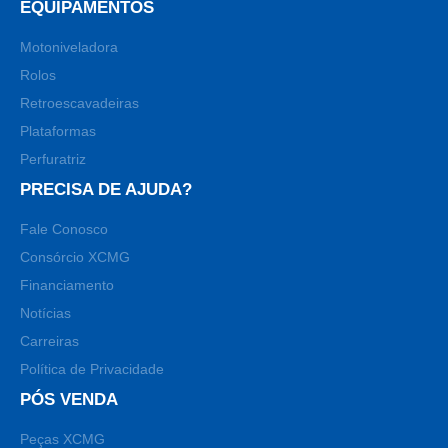
EQUIPAMENTOS
Motoniveladora
Rolos
Retroescavadeiras
Plataformas
Perfuratriz
PRECISA DE AJUDA?
Fale Conosco
Consórcio XCMG
Financiamento
Notícias
Carreiras
Política de Privacidade
PÓS VENDA
Peças XCMG