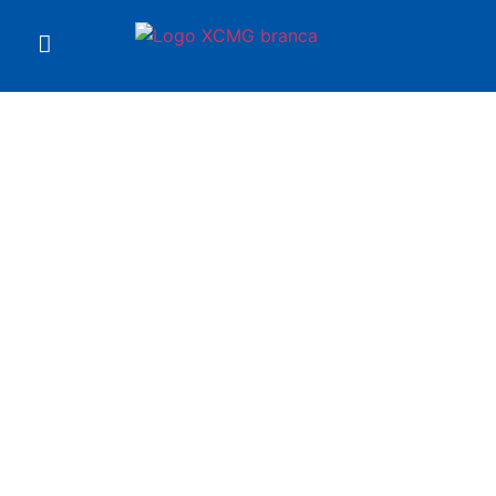
Você está em
Pá Carregadeira LW300BR
XCMG