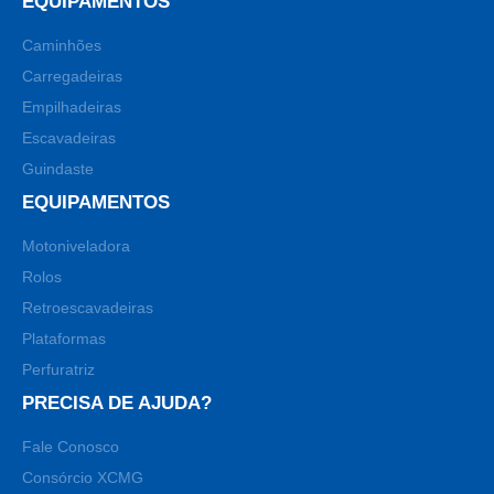
EQUIPAMENTOS
Caminhões
Carregadeiras
Empilhadeiras
Escavadeiras
Guindaste
EQUIPAMENTOS
Motoniveladora
Rolos
Retroescavadeiras
Plataformas
Perfuratriz
PRECISA DE AJUDA?
Fale Conosco
Consórcio XCMG