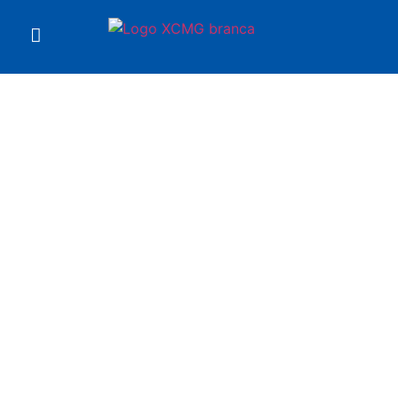
Você está em
Motoniveladora GR3005
XCMG