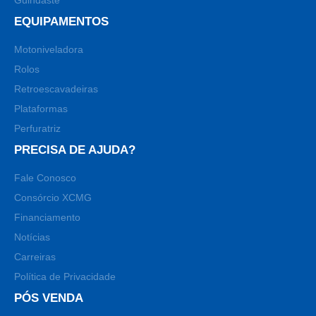
Guindaste
EQUIPAMENTOS
Motoniveladora
Rolos
Retroescavadeiras
Plataformas
Perfuratriz
PRECISA DE AJUDA?
Fale Conosco
Consórcio XCMG
Financiamento
Notícias
Carreiras
Política de Privacidade
PÓS VENDA