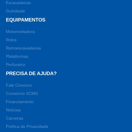
Escavadeiras
Guindaste
EQUIPAMENTOS
Motoniveladora
Rolos
Retroescavadeiras
Plataformas
Perfuratriz
PRECISA DE AJUDA?
Fale Conosco
Consórcio XCMG
Financiamento
Notícias
Carreiras
Política de Privacidade