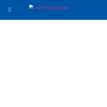
Você está em
Motoniveladora GR2403
XCMG