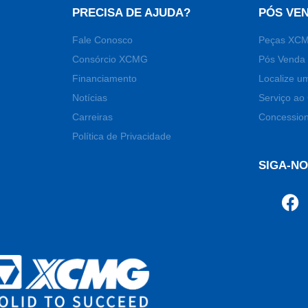
PRECISA DE AJUDA?
PÓS VE
Fale Conosco
Peças XC
Consórcio XCMG
Pós Venda 
Financiamento
Localize u
Notícias
Serviço ao 
Carreiras
Concession
Política de Privacidade
SIGA-N