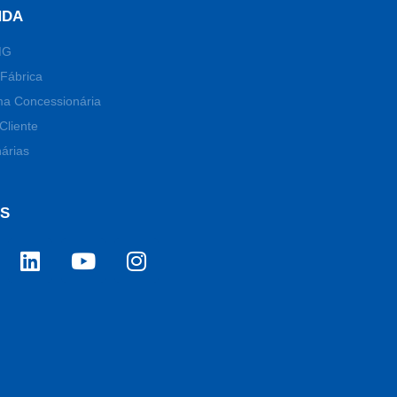
NDA
MG
Fábrica
ma Concessionária
Cliente
árias
OS