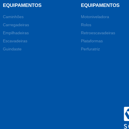
EQUIPAMENTOS
EQUIPAMENTOS
Caminhões
Motoniveladora
Carregadeiras
Rolos
Empilhadeiras
Retroescavadeiras
Escavadeiras
Plataformas
Guindaste
Perfuratriz