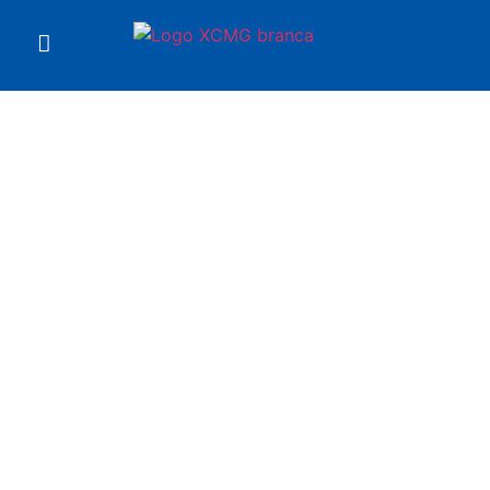
Você está em
Escavadeira XE260BR-I
XCMG