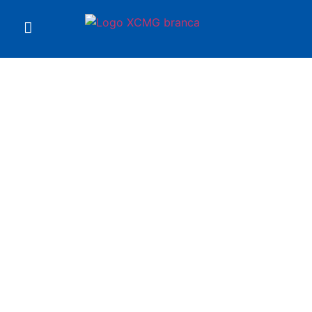
Você está em
Empilhadeira XCF1606K