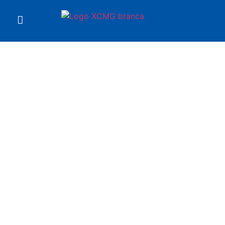
Você está em
Manipulador XT5017K