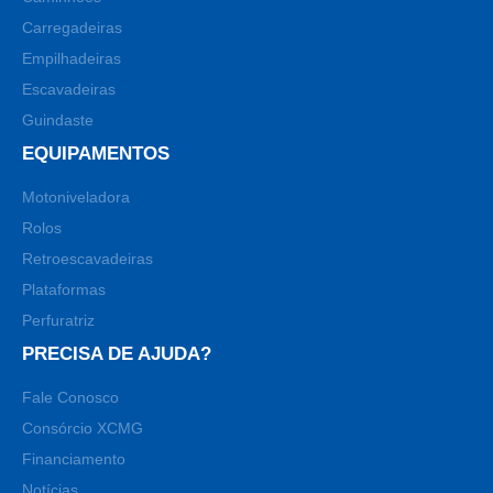
Carregadeiras
Empilhadeiras
Escavadeiras
Guindaste
EQUIPAMENTOS
Motoniveladora
Rolos
Retroescavadeiras
Plataformas
Perfuratriz
PRECISA DE AJUDA?
Fale Conosco
Consórcio XCMG
Financiamento
Notícias