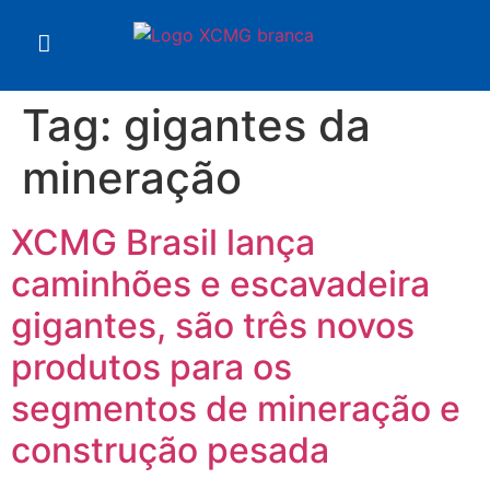
Tag:
gigantes da
mineração
XCMG Brasil lança
caminhões e escavadeira
gigantes, são três novos
produtos para os
segmentos de mineração e
construção pesada