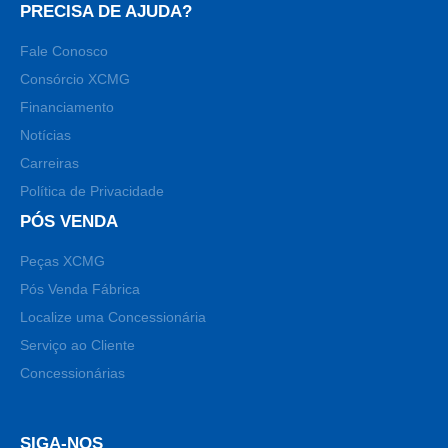
PRECISA DE AJUDA?
Fale Conosco
Consórcio XCMG
Financiamento
Notícias
Carreiras
Política de Privacidade
PÓS VENDA
Peças XCMG
Pós Venda Fábrica
Localize uma Concessionária
Serviço ao Cliente
Concessionárias
SIGA-NOS