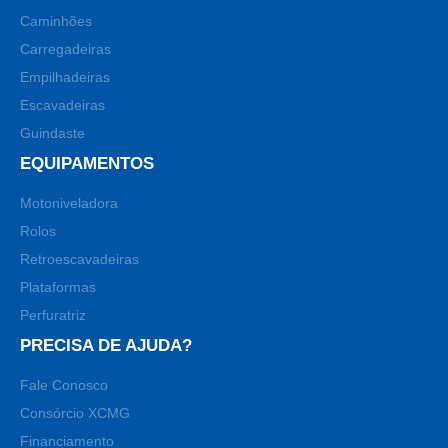
Caminhões
Carregadeiras
Empilhadeiras
Escavadeiras
Guindaste
EQUIPAMENTOS
Motoniveladora
Rolos
Retroescavadeiras
Plataformas
Perfuratriz
PRECISA DE AJUDA?
Fale Conosco
Consórcio XCMG
Financiamento