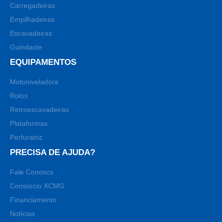
Carregadeiras
Empilhadeiras
Escavadeiras
Guindaste
EQUIPAMENTOS
Motoniveladora
Rolos
Retroescavadeiras
Plataformas
Perfuratriz
PRECISA DE AJUDA?
Fale Conosco
Consórcio XCMG
Financiamento
Notícias