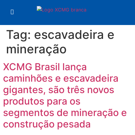
Tag:
escavadeira e
mineração
XCMG Brasil lança
caminhões e escavadeira
gigantes, são três novos
produtos para os
segmentos de mineração e
construção pesada