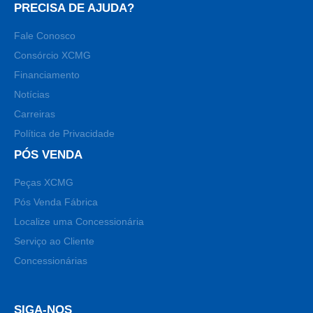
PRECISA DE AJUDA?
Fale Conosco
Consórcio XCMG
Financiamento
Notícias
Carreiras
Política de Privacidade
PÓS VENDA
Peças XCMG
Pós Venda Fábrica
Localize uma Concessionária
Serviço ao Cliente
Concessionárias
SIGA-NOS