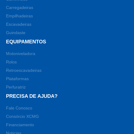
Carregadeiras
Empilhadeiras
Escavadeiras
Guindaste
EQUIPAMENTOS
Motoniveladora
Rolos
Retroescavadeiras
Plataformas
Perfuratriz
PRECISA DE AJUDA?
Fale Conosco
Consórcio XCMG
Financiamento
Notícias