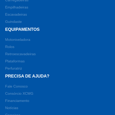
Empilhadeiras
Escavadeiras
Guindaste
EQUIPAMENTOS
Motoniveladora
Rolos
Retroescavadeiras
Plataformas
Perfuratriz
PRECISA DE AJUDA?
Fale Conosco
Consórcio XCMG
Financiamento
Notícias
Carreiras