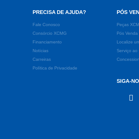
PRECISA DE AJUDA?
PÓS VE
Fale Conosco
Peças XC
Consórcio XCMG
Pós Venda 
Financiamento
Localize u
Notícias
Serviço ao 
Carreiras
Concession
Política de Privacidade
SIGA-N