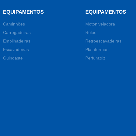
EQUIPAMENTOS
EQUIPAMENTOS
Caminhões
Motoniveladora
Carregadeiras
Rolos
Empilhadeiras
Retroescavadeiras
Escavadeiras
Plataformas
Guindaste
Perfuratriz