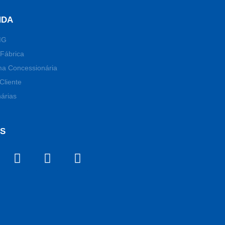
NDA
MG
Fábrica
ma Concessionária
Cliente
árias
OS