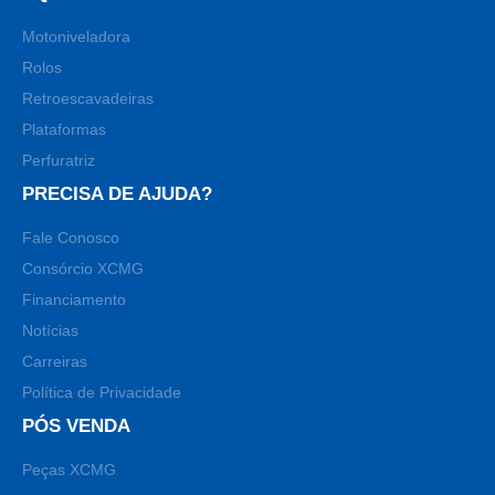
Motoniveladora
Rolos
Retroescavadeiras
Plataformas
Perfuratriz
PRECISA DE AJUDA?
Fale Conosco
Consórcio XCMG
Financiamento
Notícias
Carreiras
Política de Privacidade
PÓS VENDA
Peças XCMG