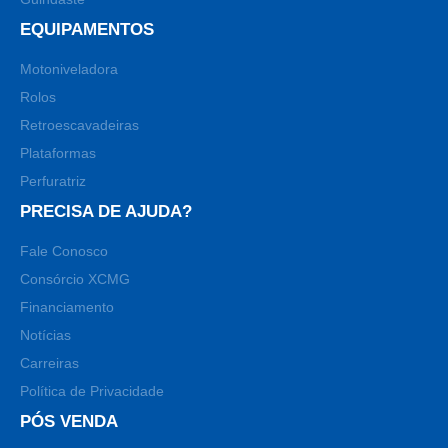
EQUIPAMENTOS
Motoniveladora
Rolos
Retroescavadeiras
Plataformas
Perfuratriz
PRECISA DE AJUDA?
Fale Conosco
Consórcio XCMG
Financiamento
Notícias
Carreiras
Política de Privacidade
PÓS VENDA