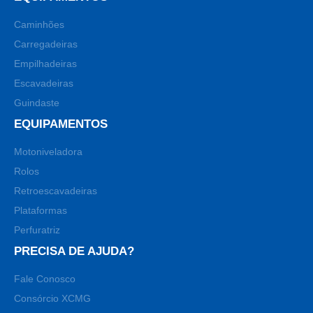
Caminhões
Carregadeiras
Empilhadeiras
Escavadeiras
Guindaste
EQUIPAMENTOS
Motoniveladora
Rolos
Retroescavadeiras
Plataformas
Perfuratriz
PRECISA DE AJUDA?
Fale Conosco
Consórcio XCMG