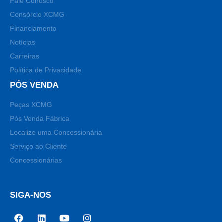
Fale Conosco
Consórcio XCMG
Financiamento
Notícias
Carreiras
Política de Privacidade
PÓS VENDA
Peças XCMG
Pós Venda Fábrica
Localize uma Concessionária
Serviço ao Cliente
Concessionárias
SIGA-NOS